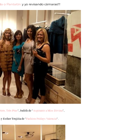
da o Pantalón
y yo revisando cámaras!!!
eters, Très Plus
", Judith de "
Aspirante a Miss Divina
",
y Esther Trujilla de "
Fashion Fridays Valencia
".