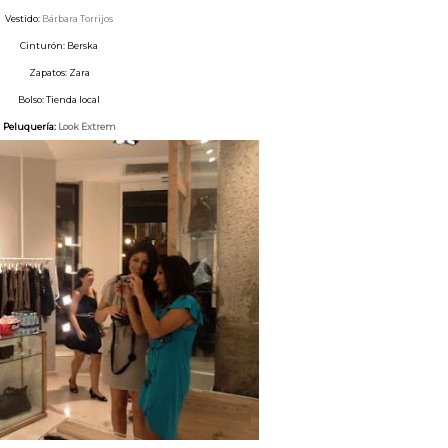
Vestido:
Bárbara Torrijos
Cinturón: Berska
Zapatos: Zara
Bolso: Tienda local
Peluquería:
Look Extrem