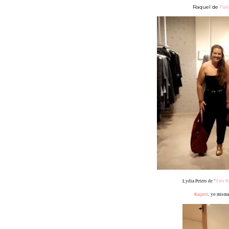
Raquel de
Fal
Lydia Peters de "
Très P
Raquel
,
yo misma 