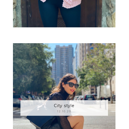
City style
12.10.20