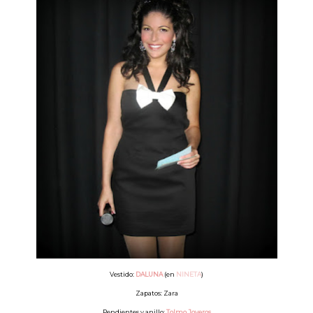
Vestido:
DALUNA
(en
NINETA
)
Zapatos: Zara
Pendientes y anillo:
Tolmo Joyeros