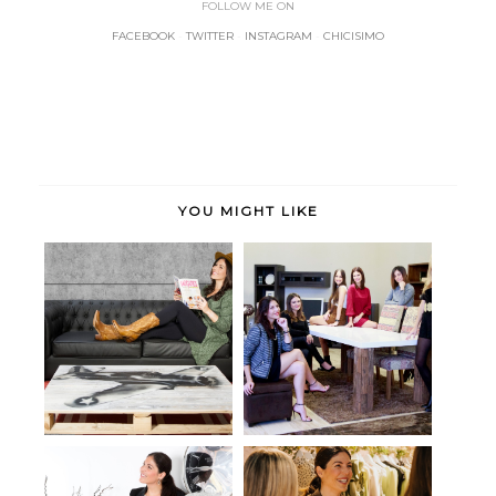
FOLLOW ME ON
FACEBOOK
-
TWITTER
-
INSTAGRAM
-
CHICISIMO
YOU MIGHT LIKE
Info friday: Start with energy
Merkamueble Gandia