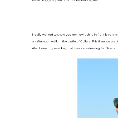
varias bloggers y me hizo mucha ilusión ganar!
I really wanted to show you my new t-shirt. In front is very n
an afternoon walk in the castle of Cullera. This time we went 
Also I wear my new bag that I won in a drawing for Nineta. 