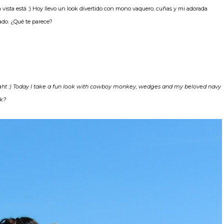
la vista está :) Hoy llevo un look divertido con mono vaquero, cuñas y mi adorada
ado. ¿Qué te parece?
in sight :) Today I take a fun look with cowboy monkey, wedges and my beloved navy
nk?