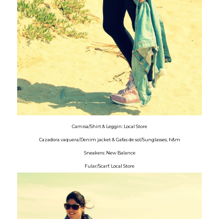
Camisa/Shirt & Leggin: Local Store
Cazadora vaquera/Denim jacket & Gafas de sol/Sunglasses; h&m
Sneakers: New Balance
Fular/Scarf: Local Store