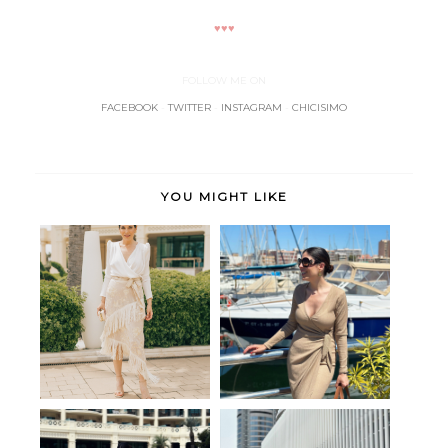
♥♥♥
FOLLOW ME ON
FACEBOOK
-
TWITTER
-
INSTAGRAM
-
CHICISIMO
YOU MIGHT LIKE
Manila
Gio