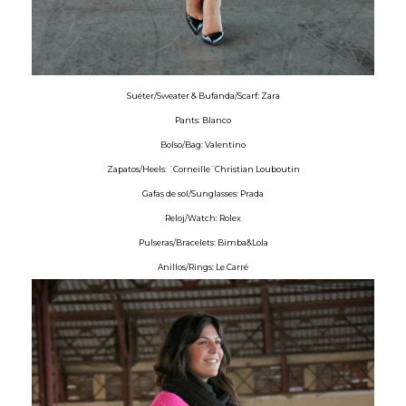
Suéter/Sweater & Bufanda/Scarf: Zara
Pants: Blanco
Bolso/Bag: Valentino
Zapatos/Heels: ¨Corneille¨Christian Louboutin
Gafas de sol/Sunglasses: Prada
Reloj/Watch: Rolex
Pulseras/Bracelets: Bimba&Lola
Anillos/Rings: Le Carré