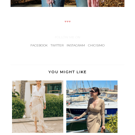
♥♥♥
FOLLOW ME ON
FACEBOOK
-
TWITTER
-
INSTAGRAM
-
CHICISIMO
YOU MIGHT LIKE
Manila
Gio