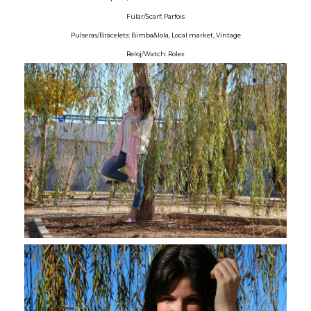
Fular/Scarf: Parfois
Pulseras/Bracelets: Bimba&lola, Local market, Vintage
Reloj/Watch: Rolex