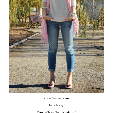
Suéter/Sweater: H&m
Jeans: Mango
Zapatos/Shoes: El Armario de Lulú