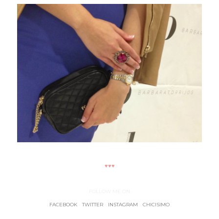
♥♥♥
FOLLOW ME ON
FACEBOOK
-
TWITTER
-
INSTAGRAM
-
CHICISIMO