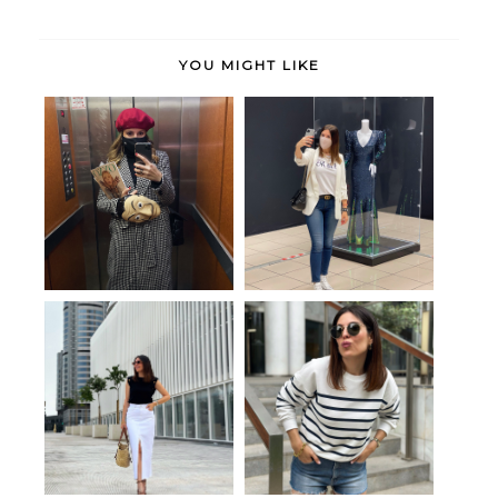
YOU MIGHT LIKE
Shopening event
Fashion expo
Tendencia
Comfy navy