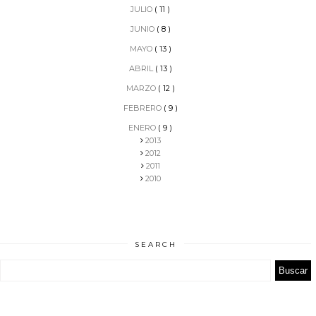
JULIO
( 11 )
JUNIO
( 8 )
MAYO
( 13 )
ABRIL
( 13 )
MARZO
( 12 )
FEBRERO
( 9 )
ENERO
( 9 )
2013
2012
2011
2010
SEARCH