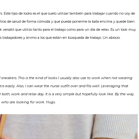
s. Este tipo de looks es el que suelo utilizar también para trabajar cuando no voy de
centros de salud de forma cómoda y que pueda ponerme la bata encima y quede bien.
k versátil que utilizo tanto para el trabajo como para un día de relax. Es un look muy
 los trabajadores y ánimo a los que están en búsqueda de trabajo. Un abrazo.
sneakers. This is the kind of looks I usually also use to work when not wearing
s easily. Also, I can wear the nurse outfit over and fits well. Leveraging that
r both, work and relax day. It is a very simple but hopefully look like. By the way,
 who are looking for work. Hugs.