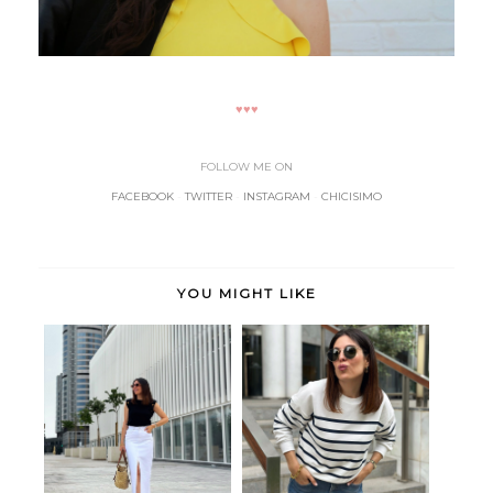
♥♥♥
FOLLOW ME ON
FACEBOOK
-
TWITTER
-
INSTAGRAM
-
CHICISIMO
YOU MIGHT LIKE
Tendencia
Comfy navy