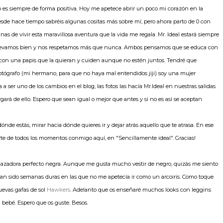
go es siempre de forma positiva. Hoy me apetece abrir un poco mi corazón en la
 desde hace tiempo sabréis algunas cositas más sobre mí, pero ahora parto de 0 con
s de vivir esta maravillosa aventura que la vida me regala. Mr. Ideal estará siempre
s llevamos bien y nos respetamos más que nunca. Ambos pensamos que se educa con
 con una papis que la quieran y cuiden aunque no estén juntos. Tendré que
otógrafo (mi hermano, para que no haya mal entendidos jiji) soy una mujer
a ser uno de los cambios en el blog, las fotos las hacía Mr.Ideal en nuestras salidas
gará de ello. Espero que sean igual o mejor que antes y si no es así se aceptan
de estás, mirar hacia dónde quieres ir y dejar atrás aquello que te atrasa. En ese
rte de todos los momentos conmigo aquí, en "Sencillamente ideal". Gracias!
n cazadora perfecto negra. Aunque me gusta mucho vestir de negro, quizás me siento
o han sido semanas duras en las que no me apetecía ir como un arcoiris. Como toque
uevas gafas de sol
Hawkers
. Adelanto que os enseñaré muchos looks con leggins
 bebé. Espero que os guste. Besos.