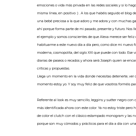
emociones o vida más privada en las redes sociales y si lo ha
misma línea, en positivo :) . A los que habéis seguido el blog
una bebé preciosa a la que adoro y me adora y con muchas gana
ahí porque forma parte de mi pasado, presente y futuro. No
el ejemplo y somos conscientes de que Alexa merece ser feliz
habituarme a este nuevo día a día pero, como dice mi nuevo f
moderna, cosmopolita, del siglo XXI que puede con todo. Ese va 
diarias de paseos o recados y ahora será Joseph quien se encar
críticas y propuestas.
Llega un momento en la vida donde necesitas detenerte, ver dón
momento estoy yo. Y soy muy feliz de que vosotros forméis pa
Referente al look es muy sencillo, leggins y suéter negro co
más identificada ahora con este color. Ya no estoy triste per
de color el clutch con el clásico estampado monogram y las n
porque son muy cómodos y prácticos para el día a día con una