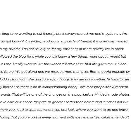
 long time wanting to cut it pretty but it always scared me and maybe now I'm
I do not know if it is widespread, but in my circle of friends, it is quite common to
my divorce. I do not usually count my emotions or more privacy life in social
 followed the blog for a while you will know a few things more about myself, but
ves me. I really want to live this wonderful adventure that life gives me. Mr.Ideal
and future. We get along and we respect more than ever. Both thought educate by
dies that want she and care even though they are not together. I'll have to get
y brother, so there is no misunderstanding hehe) I am a cosmopolitan & modern
 wants. That will be one of the changes on the blog, before Mr.Ideal made photos
ake care of it. I hope they are as good or better than before and if it does not we
e where you need to stop, see where you are, look where you want to go and leave
y happy that you are part of every moment with me here, at "Sencillamente ideal".