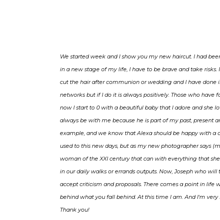
We started week and I show you my new haircut. I had been
in a new stage of my life, I have to be brave and take risks. 
cut the hair after communion or wedding and I have done in 
networks but if I do it is always positively. Those who have
now I start to 0 with a beautiful baby that I adore and she lo
always be with me because he is part of my past, present 
example, and we know that Alexa should be happy with a dad
used to this new days, but as my new photographer says (m
woman of the XXI century that can with everything that she
in our daily walks or errands outputs. Now, Joseph who will t
accept criticism and proposals. There comes a point in lif
behind what you fall behind. At this time I am. And I'm ver
Thank you!