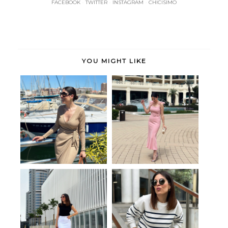
FACEBOOK
-
TWITTER
-
INSTAGRAM
-
CHICISIMO
YOU MIGHT LIKE
Gio
Sweet me
Tendencia
Comfy navy