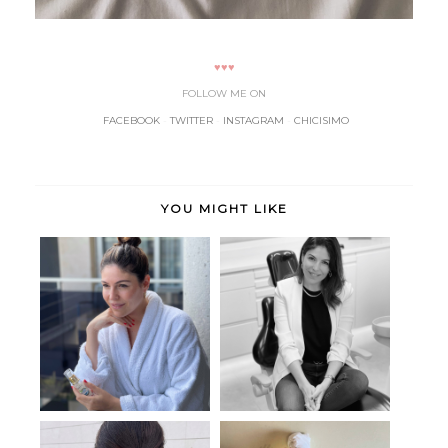
♥♥♥
FOLLOW ME ON
FACEBOOK
-
TWITTER
-
INSTAGRAM
-
CHICISIMO
YOU MIGHT LIKE
Bioten
Dental Faus