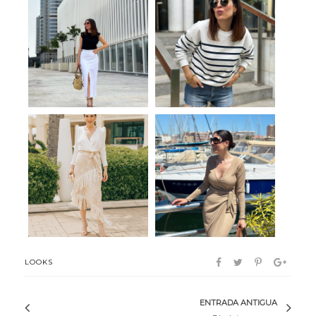
Tendencia
Comfy navy
Manila
Gio
LOOKS
ENTRADA ANTIGUA