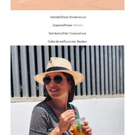
Vestido/Dress: Stradivairus
Zapatos/Shoes:
Yokono
Sombrero/Hat: Yukanatura
Gafas de sol/Sunnies: Rayban