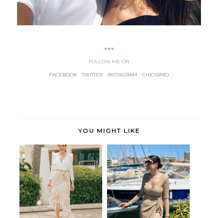
♥♥♥
FOLLOW ME ON
FACEBOOK
-
TWITTER
-
INSTAGRAM
-
CHICISIMO
YOU MIGHT LIKE
Manila
Gio