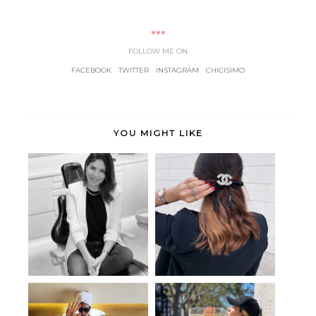
♥♥♥
FOLLOW ME ON
FACEBOOK
-
TWITTER
-
INSTAGRAM
-
CHICISIMO
YOU MIGHT LIKE
Dental Faus
New hair