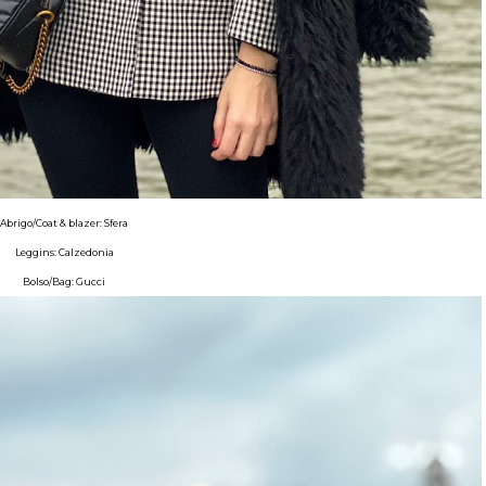
Abrigo/Coat & blazer: Sfera
Leggins: Calzedonia
Bolso/Bag: Gucci