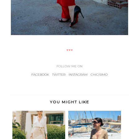
♥♥♥
FOLLOW ME ON
FACEBOOK
-
TWITTER
-
INSTAGRAM
-
CHICISIMO
YOU MIGHT LIKE
Manila
Gio