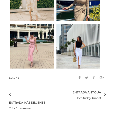
Sweet me
Tendencia
LOOKS
ENTRADA ANTIGUA
Info friday: Prada!
ENTRADA MÁS RECIENTE
Colorful summer