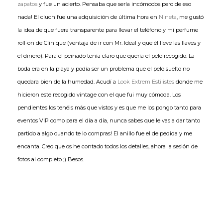
zapatos
y fue un acierto. Pensaba que sería incómodos pero de eso
nada! El cluch fue una adquisición de última hora en
Nineta
, me gustó
la idea de que fuera transparente para llevar el teléfono y mi perfume
roll-on de Clinique (ventaja de ir con Mr. Ideal y que él lleve las llaves y
el dinero). Para el peinado tenía claro que quería el pelo recogido. La
boda era en la playa y podía ser un problema que el pelo suelto no
quedara bien de la humedad. Acudí a
Look Extrem Estilistes
donde me
hicieron este recogido vintage con el que fui muy cómoda. Los
pendientes los tenéis más que vistos y es que me los pongo tanto para
eventos VIP como para el día a día, nunca sabes que le vas a dar tanto
partido a algo cuando te lo compras! El anillo fue el de pedida y me
encanta. Creo que os he contado todos los detalles, ahora la sesión de
fotos al completo ;) Besos.