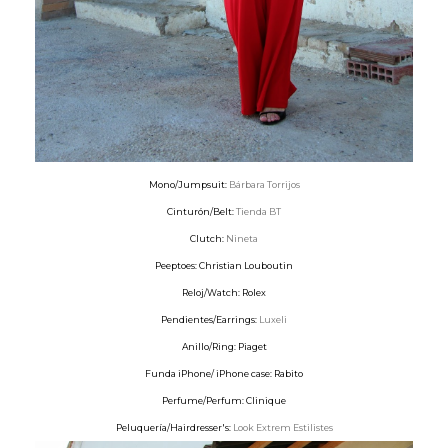
Mono/Jumpsuit:
Bárbara Torrijos
Cinturón/Belt:
Tienda BT
Clutch:
Nineta
Peeptoes: Christian Louboutin
Reloj/Watch: Rolex
Pendientes/Earrings:
Luxeli
Anillo/Ring: Piaget
Funda iPhone/ iPhone case: Rabito
Perfume/Perfum: Clinique
Peluquería/Hairdresser's:
Look Extrem Estilistes