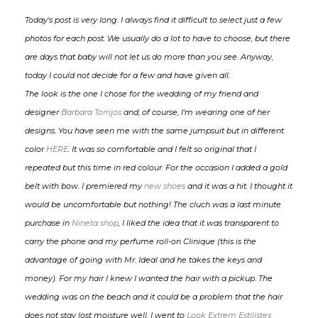
Today's post is very long. I always find it difficult to select just a few
photos for each post. We usually do a lot to have to choose, but there
are days that baby will not let us do more than you see. Anyway,
today I could not decide for a few and have given all.
The look is the one I chose for the wedding of my friend and
designer
Barbara Torrijos
and, of course, I'm wearing one of her
designs. You have seen me with the same jumpsuit but in different
color
HERE
. It was so comfortable and I felt so original that I
repeated but this time in red colour. For the occasion I added a gold
belt with bow. I premiered my
new shoes
and it was a hit. I thought it
would be uncomfortable but nothing! The cluch was a last minute
purchase in
Nineta shop
, I liked the idea that it was transparent to
carry the phone and my perfume roll-on Clinique (this is the
advantage of going with Mr. Ideal and he takes the keys and
money). For my hair I knew I wanted the hair with a pickup. The
wedding was on the beach and it could be a problem that the hair
does not stay lost moisture well. I went to
Look Extrem Estilistes