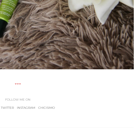
♥♥♥
FOLLOW ME ON
-
TWITTER
-
INSTAGRAM
-
CHICISIMO