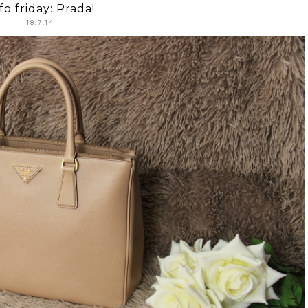
fo friday: Prada!
18.7.14