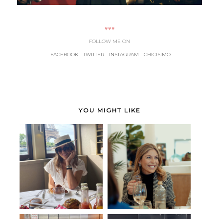
♥♥♥
FOLLOW ME ON
FACEBOOK
-
TWITTER
-
INSTAGRAM
-
CHICISIMO
YOU MIGHT LIKE
Petit déjeuner
Foodoo