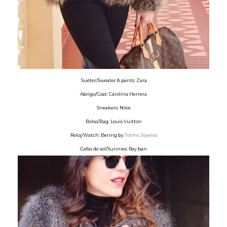
Suéter/Sweater & pants: Zara
Abrigo/Coat: Carolina Herrera
Sneakers: Nike
Bolso/Bag: Louis Vuitton
Reloj/Watch: Bering by
Tolmo Joyeros
Gafas de sol/Sunnies: Ray ban