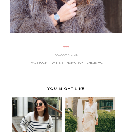
♥♥♥
FOLLOW ME ON
FACEBOOK
-
TWITTER
-
INSTAGRAM
-
CHICISIMO
YOU MIGHT LIKE
Comfy navy
Manila