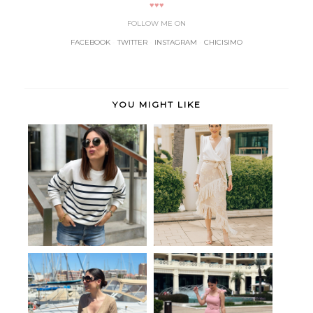
♥♥♥
FOLLOW ME ON
FACEBOOK
-
TWITTER
-
INSTAGRAM
-
CHICISIMO
YOU MIGHT LIKE
Comfy navy
Manila
Gio
Sweet me